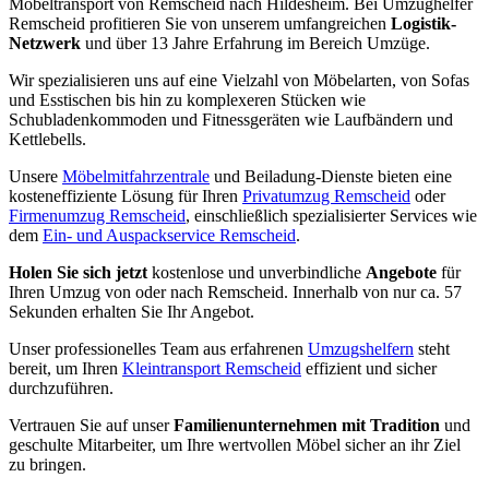
Möbeltransport von Remscheid nach Hildesheim. Bei Umzughelfer
Remscheid profitieren Sie von unserem umfangreichen
Logistik-
Netzwerk
und über 13 Jahre Erfahrung im Bereich Umzüge.
Wir spezialisieren uns auf eine Vielzahl von Möbelarten, von Sofas
und Esstischen bis hin zu komplexeren Stücken wie
Schubladenkommoden und Fitnessgeräten wie Laufbändern und
Kettlebells.
Unsere
Möbelmitfahrzentrale
und Beiladung-Dienste bieten eine
kosteneffiziente Lösung für Ihren
Privatumzug Remscheid
oder
Firmenumzug Remscheid
, einschließlich spezialisierter Services wie
dem
Ein- und Auspackservice Remscheid
.
Holen Sie sich jetzt
kostenlose und unverbindliche
Angebote
für
Ihren Umzug von oder nach Remscheid. Innerhalb von nur ca. 57
Sekunden erhalten Sie Ihr Angebot.
Unser professionelles Team aus erfahrenen
Umzugshelfern
steht
bereit, um Ihren
Kleintransport Remscheid
effizient und sicher
durchzuführen.
Vertrauen Sie auf unser
Familienunternehmen mit Tradition
und
geschulte Mitarbeiter, um Ihre wertvollen Möbel sicher an ihr Ziel
zu bringen.